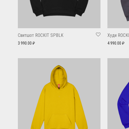
Свитшот ROCKIT SPBLK
Худи ROCK
3 990.00
₽
4 990.00
₽