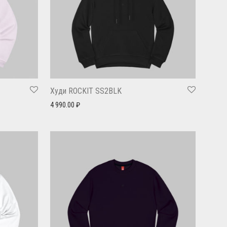
Худи ROCKIT SS2BLK
4 990.00
₽