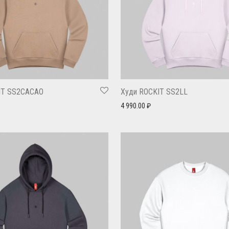
IT SS2CACAO
Худи ROCKIT SS2LL
4 990.00
₽