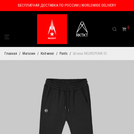
БЕСПЛАТНАЯ ДОСТАВКА ПО РОССИИ | WORLDWIDE DELIVERY
0
Главная
/
Магазин
/
Knit-wear
/
Pants
/
Штаны NEUROPUNK 01