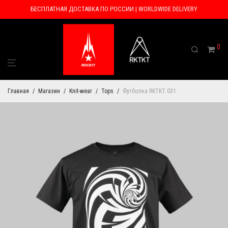
БЕСПЛАТНАЯ ДОСТАВКА ПО РОССИИ | WORLDWIDE DELIVERY
0
Главная
/
Магазин
/
Knit-wear
/
Tops
/
Футболка RKTKT 031