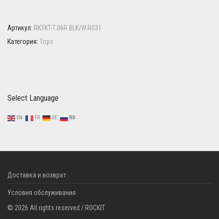
Артикул:
RKTKT-T.06R.BLK/W.R031
Категория:
Tops
Select Language
EN
FR
DE
RU
Доставка и возврат
Условия обслуживания
©
2026
All rights reserved / ROCKIT