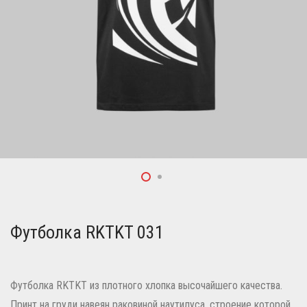
Футболка RKTKT 031
Футболка RKTKT из плотного хлопка высочайшего качества.
Принт на груди навеян раковиной наутилуса, строение которой