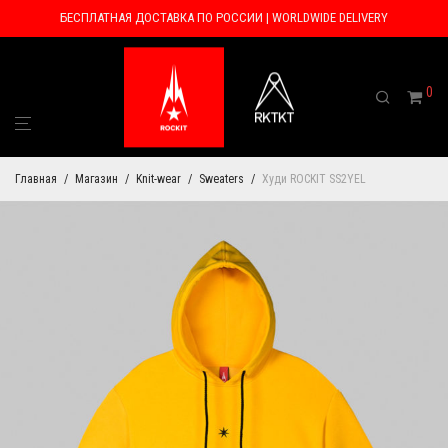
БЕСПЛАТНАЯ ДОСТАВКА ПО РОССИИ | WORLDWIDE DELIVERY
0
Главная
/
Магазин
/
Knit-wear
/
Sweaters
/
Худи ROCKIT SS2YEL