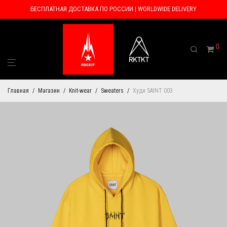
БЕСПЛАТНАЯ ДОСТАВКА ПО РОССИИ | WORLDWIDE DELIVERY
0
Главная
/
Магазин
/
Knit-wear
/
Sweaters
/
Худи SAINT 003